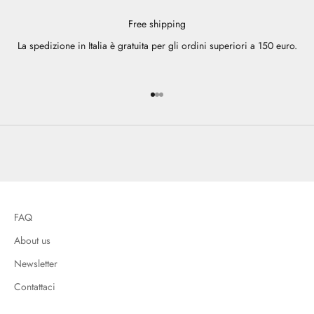
Free shipping
La spedizione in Italia è gratuita per gli ordini superiori a 150 euro.
Vai all'articolo 1
Vai all'articolo 2
Vai all'articolo 3
FAQ
About us
Newsletter
Contattaci