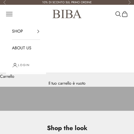
Vai al contenuto
10% DI SCONTO SUL PRIMO ORDINE
Precedente
Suc
Biba Factory
Menù
Cerca
Carrell
SHOP
ABOUT US
LOGIN
Carrello
VIEW PRODUCTS
Il tuo carrello è vuoto
VIEW PRODUCTS
Shop the look