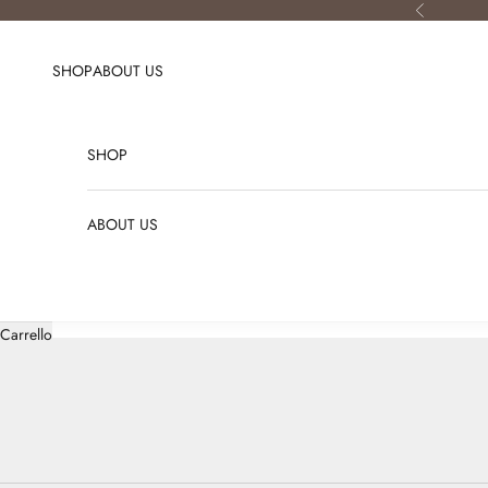
Vai al contenuto
Precedente
SHOP
ABOUT US
SHOP
ABOUT US
Carrello